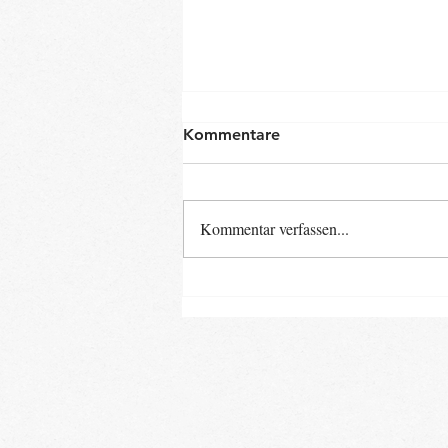
Kommentare
Kommentar verfassen...
Neue Baby- und Kinder-
Kurse ab Ende August im
Landkreis Gifhorn