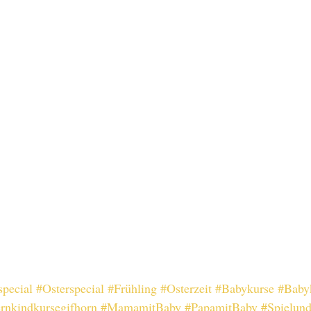
special
#Osterspecial
#Frühling
#Osterzeit
#Babykurse
#Baby
ernkindkursegifhorn
#MamamitBaby
#PapamitBaby
#Spielun