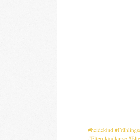
#heidekind
#Frühlings
#Elternkindkurse
#Elt