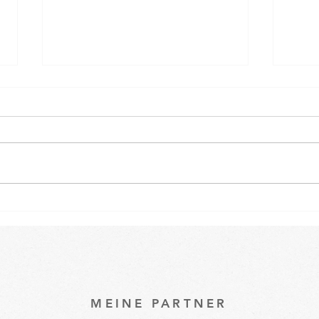
Osterspecial im Babykurs 🐇
Ein k
unse
Baby
MEINE PARTNER