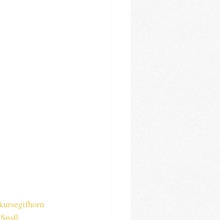
kursegifhorn
dSpaß