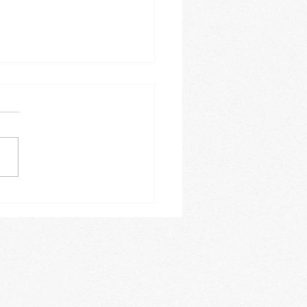
leiner Einblick in
ren Januar-Kursblock -
tragen