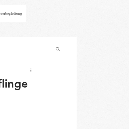
auerbegleitung
flinge