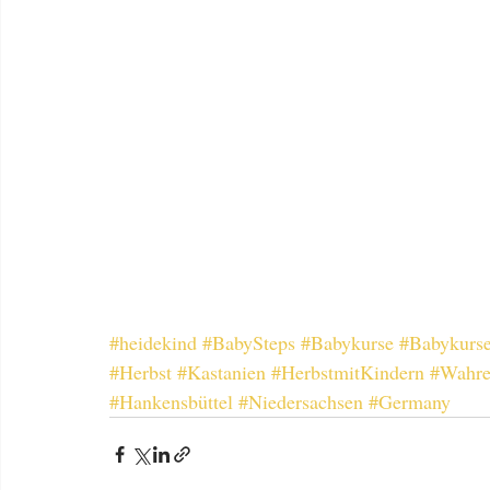
#heidekind
#BabySteps
#Babykurse
#Babykurse
#Herbst
#Kastanien
#HerbstmitKindern
#Wahre
#Hankensbüttel
#Niedersachsen
#Germany