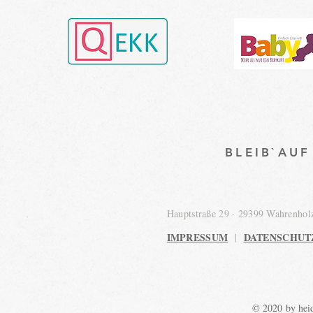
BLEIB`AU
Hauptstraße 29 · 29399 Wahrenho
IMPRESSUM
DATENSCHUT
|
© 2020 by heid