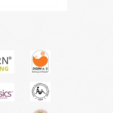
leiner Einblick in
ren Januar-Kursblock -
tragen