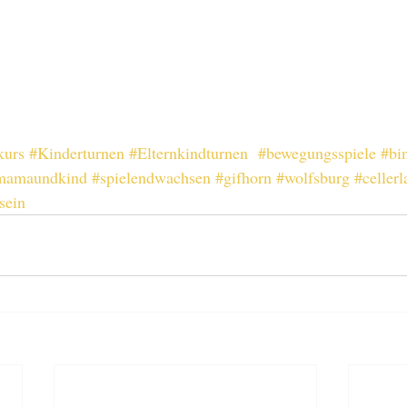
kurs
#Kinderturnen
#Elternkindturnen
#bewegungsspiele
#bi
mamaundkind
#spielendwachsen
#gifhorn
#wolfsburg
#celler
sein