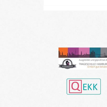
Neue Baby- und Kinder-
Kurse ab Ende August im
Landkreis Gifhorn