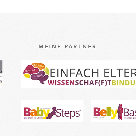
Osterspecial im Babykurs 🐇
Ein k
unse
Baby
MEINE PARTNER