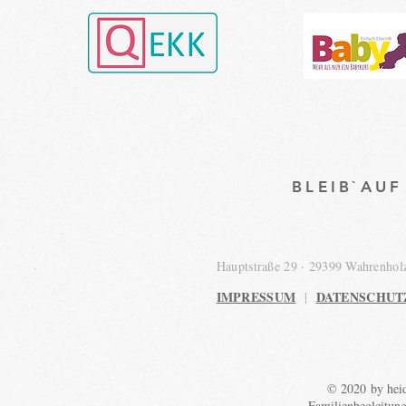
BLEIB`AU
Hauptstraße 29 · 29399 Wahrenho
IMPRESSUM
DATENSCHUT
|
© 2020 by heid
Familienbegleitun