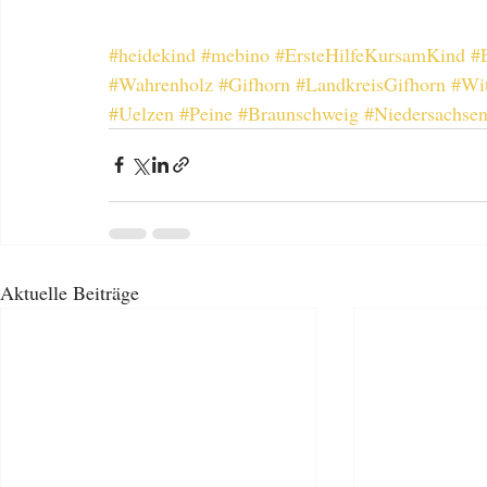
#heidekind
#mebino
#ErsteHilfeKursamKind
#E
#Wahrenholz
#Gifhorn
#LandkreisGifhorn
#Wit
#Uelzen
#Peine
#Braunschweig
#Niedersachse
Aktuelle Beiträge