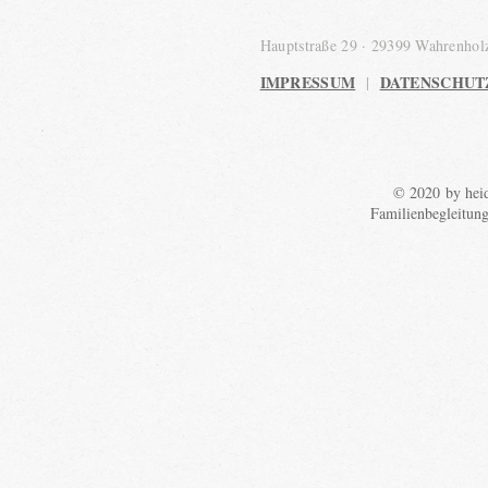
Hauptstraße 29 · 29399 Wahrenho
IMPRESSUM
DATENSCHUT
|
© 2020 by heid
Familienbegleitun