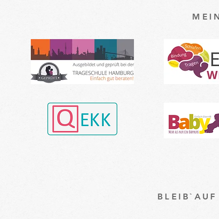
MEI
BLEIB`AU