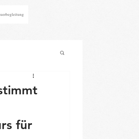
auerbegleitung
estimmt
rs für