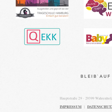
BLEIB`AU
Hauptstraße 29 · 29399 Wahrenho
IMPRESSUM
DATENSCHUT
|