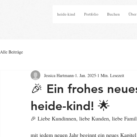
heide-kind
Portfolio
Buchen
Über
Alle Beiträge
Jessica Hartmann
1. Jan. 2025
1 Min. Lesezeit
🎉 Ein frohes neue
heide-kind! 🌟
🎉 Liebe Kundinnen, liebe Kunden, liebe Famil
mit jedem neuen Jahr beginnt ein neues Kapitel