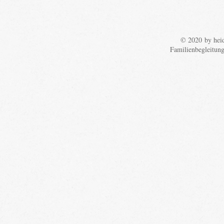
© 2020 by heid
Familienbegleitun