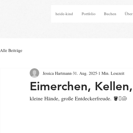
heide-kind
Portfolio
Buchen
Über
Alle Beiträge
Jessica Hartmann
31. Aug. 2025
1 Min. Lesezeit
Eimerchen, Kellen
kleine Hände, große Entdeckerfreude. 🪣🪏🐚