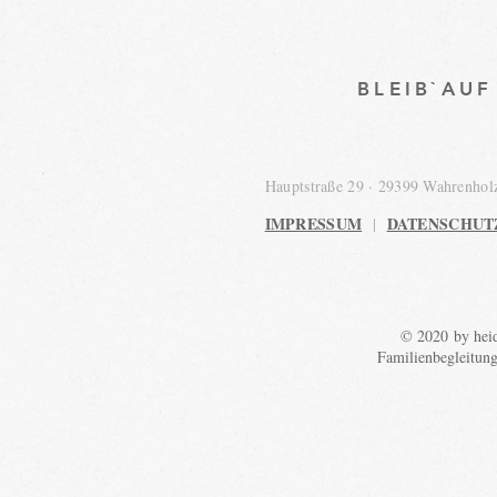
BLEIB`AU
Hauptstraße 29 · 29399 Wahrenho
IMPRESSUM
DATENSCHUT
|
© 2020 by heid
Familienbegleitun