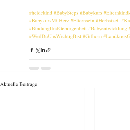
#heidekind
#BabySteps
#Babykurs
#Elternkind
#BabykursMitHerz
#Elternsein
#Herbstzeit
#Ka
#BindungUndGeborgenheit
#Babyentwicklung
#WeilDuUnsWichtigBist
#Gifhorn
#LandkreisG
Aktuelle Beiträge