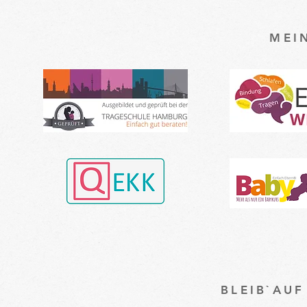
MEI
BLEIB`AU