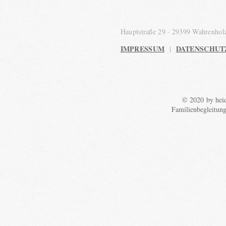
Hauptstraße 29 · 29399 Wahrenho
IMPRESSUM
DATENSCHUT
|
© 2020 by heid
Familienbegleitun