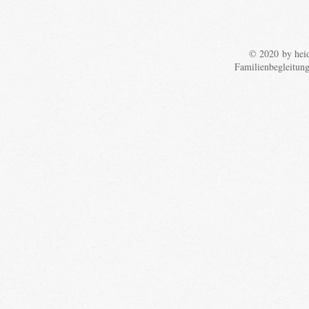
© 2020 by heid
Familienbegleitun