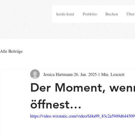
heide-kind
Portfolio
Buchen
Über
Alle Beiträge
Jessica Hartmann
26. Jan. 2025
1 Min. Lesezeit
Der Moment, wenn
öffnest…
https://video.wixstatic.com/video/fd4a99_83c2a5949d64450