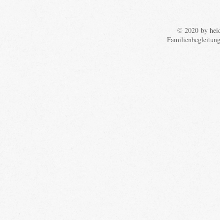
© 2020 by heid
Familienbegleitun