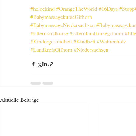
#heidekind
#OrangeTheWorld
#16Days
#Stopp
#BabymassagekurseGifhorn
#BabymassageNiedersachsen
#Babymassagekur
#Elternkindkurse
#Elternkindkursegifhorn
#Elt
#Kindergesundheit
#Kindheit
#Wahrenholz
#LandkreisGifhorn
#Niedersachsen
Aktuelle Beiträge