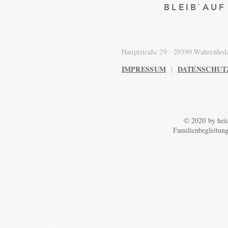
BLEIB`AU
Hauptstraße 29 · 29399 Wahrenho
IMPRESSUM
DATENSCHUT
|
© 2020 by heid
Familienbegleitun