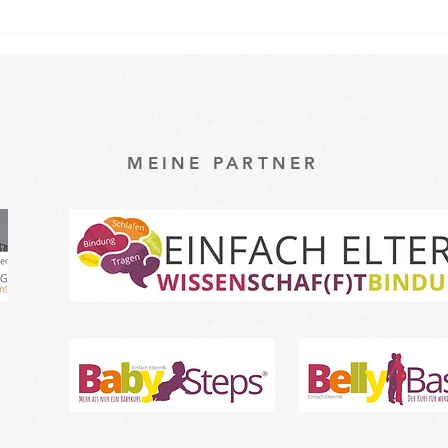
Osterspecial im Babykurs 🐇
Ein k
unse
Baby
MEINE PARTNER