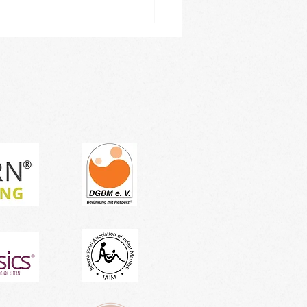
leiner Einblick in
ren Januar-Kursblock -
tragen