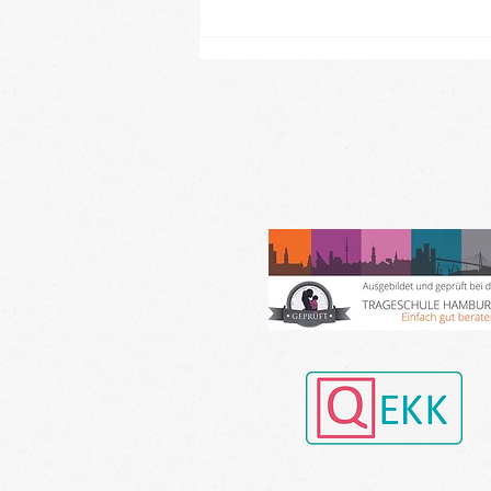
Neue Baby- und Kinder-
Kurse ab Ende August im
Landkreis Gifhorn