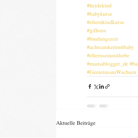
#heidekind
#babykurse
#elternkindkurse
#gifhorn
#bindungszeit
#achtsamkeitmitbaby
#elternseinmitliebe
#mamablogger_de
#ba
#GemeinsamWachsen
Aktuelle Beiträge