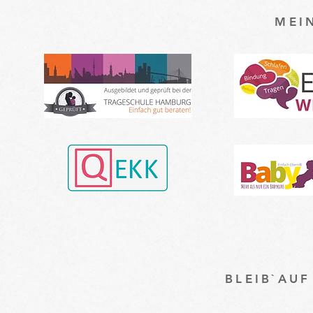
MEI
BLEIB`AU