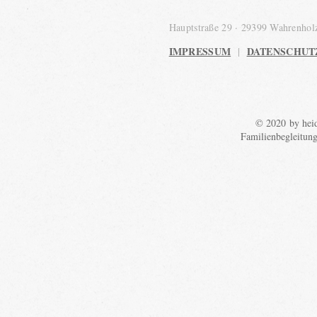
Hauptstraße 29 · 29399 Wahrenho
IMPRESSUM
DATENSCHUT
|
© 2020 by heid
Familienbegleitun