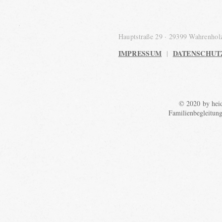
Hauptstraße 29 · 29399 Wahrenho
IMPRESSUM
DATENSCHUT
|
© 2020 by heid
Familienbegleitun