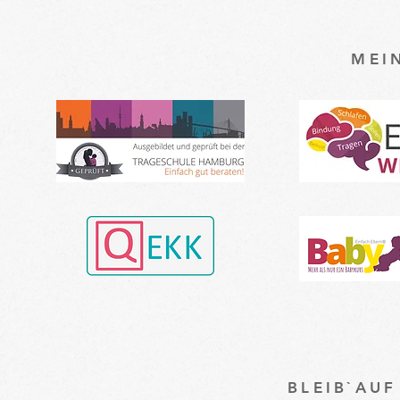
MEI
BLEIB`AU