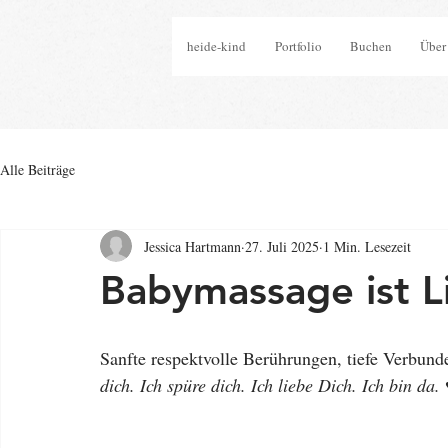
heide-kind
Portfolio
Buchen
Über
Alle Beiträge
Jessica Hartmann
27. Juli 2025
1 Min. Lesezeit
Babymassage ist L
Sanfte respektvolle Berührungen, tiefe Verbund
dich. Ich spüre dich. Ich liebe Dich. Ich bin da.
 