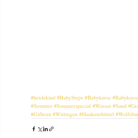
#heidekind
#BabySteps
#Babykurse
#Babykurse
#Sommer
#Sommerspecial
#Wasser
#Sand
#Gr
#Gifhorn
#Wittingen
#Hankensbüttel
#Wolfsbu