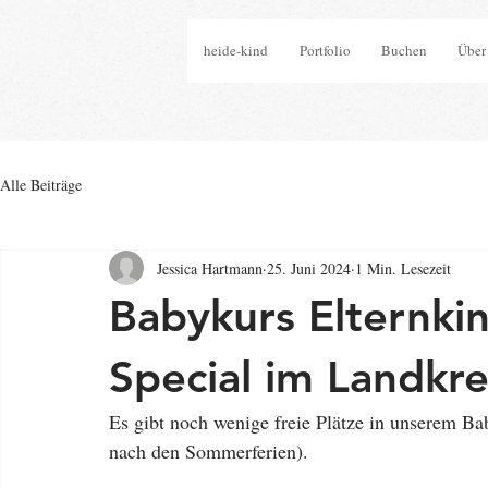
heide-kind
Portfolio
Buchen
Über
Alle Beiträge
Jessica Hartmann
25. Juni 2024
1 Min. Lesezeit
Babykurs Elternk
Special im Landkre
Es gibt noch wenige freie Plätze in unserem B
nach den Sommerferien).