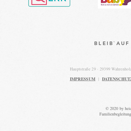
BLEIB`AU
Hauptstraße 29 · 29399 Wahrenho
IMPRESSUM
DATENSCHUT
|
© 2020 by heid
Familienbegleitun