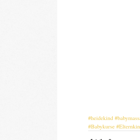
#heidekind
#babymass
#Babykurse
#Elternki