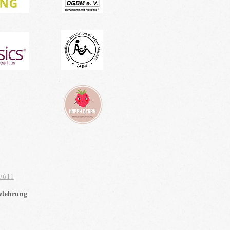
7611
elehrung