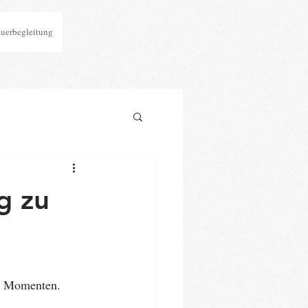
auerbegleitung
g zu
en Momenten.