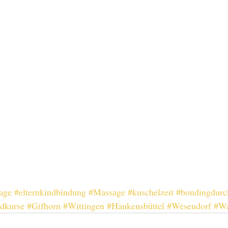
age
#elternkindbindung
#Massage
#kuschelzeit
#bondingdurc
ndkurse
#Gifhorn
#Wittingen
#Hankensbüttel
#Wesendorf
#Wa