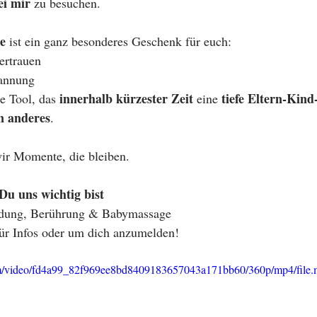
i mir
 zu besuchen.
e
 ist ein ganz besonderes Geschenk für euch:
vertrauen
pannung
innerhalb kürzester Zeit
tiefe Eltern-Kin
e Tool, das 
 eine 
n anderes
.
ir Momente, die bleiben.
Du uns wichtig bist
ndung, Berührung & Babymassage
für Infos oder um dich anzumelden!
.com/video/fd4a99_82f969ee8bd8409183657043a171bb60/360p/mp4/file