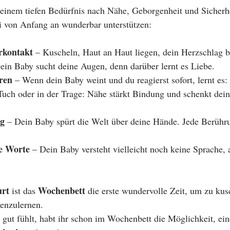
inem tiefen Bedürfnis nach Nähe, Geborgenheit und Sicherhe
i von Anfang an wunderbar unterstützen:
rkontakt
 – Kuscheln, Haut an Haut liegen, dein Herzschlag b
ein Baby sucht deine Augen, denn darüber lernt es Liebe.
ren
 – Wenn dein Baby weint und du reagierst sofort, lernt es: 
Tuch oder in der Trage: Nähe stärkt Bindung und schenkt dei
ng
 – Dein Baby spürt die Welt über deine Hände. Jede Berührun
le Worte
 – Dein Baby versteht vielleicht noch keine Sprache, a
urt
Wochenbett
 ist das 
 die erste wundervolle Zeit, um zu kus
enzulernen.
 gut fühlt, habt ihr schon im Wochenbett die Möglichkeit, ein