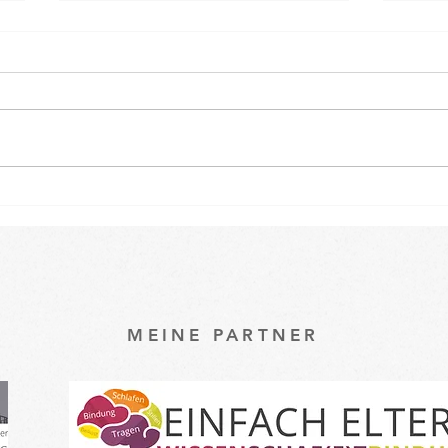
Osterspecial im Babykurs 🐇
Ein k
unse
Baby
MEINE PARTNER