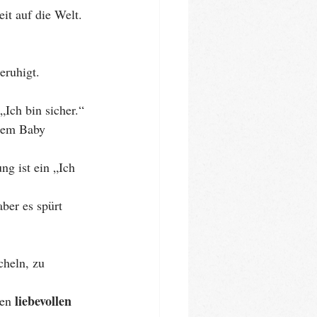
it auf die Welt.
eruhigt.
„Ich bin sicher.“
nem Baby 
g ist ein „Ich 
ber es spürt 
cheln, zu 
liebevollen 
en 