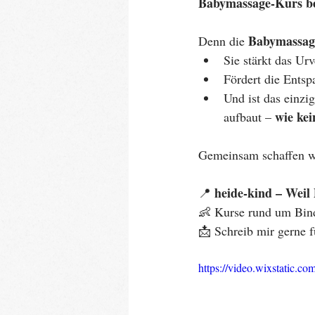
Babymassage-Kurs be
Babymassag
Denn die 
Sie stärkt das Ur
Fördert die Ents
Und ist das einzig
wie kei
aufbaut – 
Gemeinsam schaffen w
heide-kind – Weil 
📍 
👶 Kurse rund um Bi
📩 Schreib mir gerne 
https://video.wixstatic