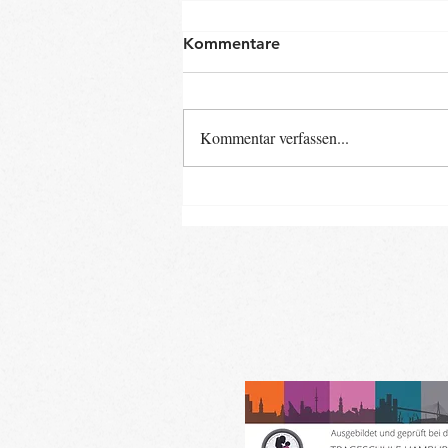
Kommentare
Kommentar verfassen...
Neue Baby- und Kinder-
Kurse ab Ende August im
Landkreis Gifhorn