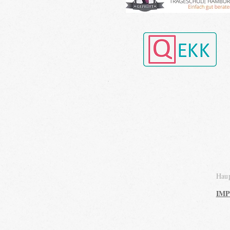
Haup
IM