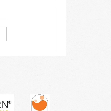
leiner Einblick in
ren Januar-Kursblock -
tragen