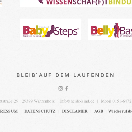
BLEIB`AUF DEM LAUFENDEN
tstraße 29 · 29399 Wahrenholz |
Info@heide-kind.de
|
Mobil 0151-6472
PRESSUM
DATENSCHUTZ
DISCLAMER
AGB
Wiederrufsb
|
|
|
|