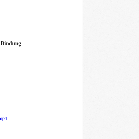
d-Bindung
.mp4