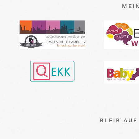
MEI
BLEIB`AU