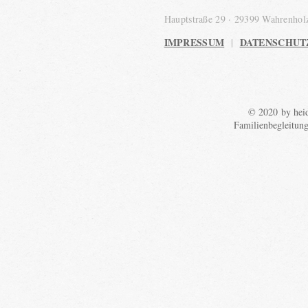
Hauptstraße 29 · 29399 Wahrenho
IMPRESSUM
DATENSCHUT
|
© 2020 by heid
Familienbegleitun