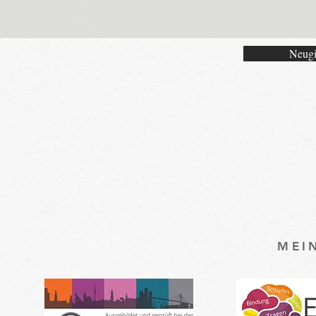
Neugi
MEI