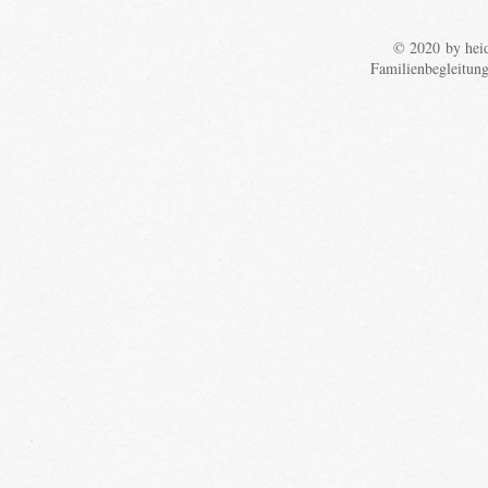
© 2020 by heid
Familienbegleitun