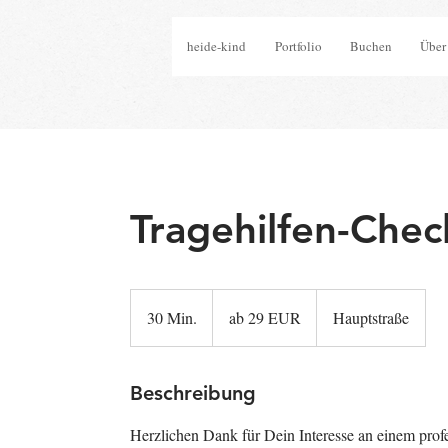
heide-kind
Portfolio
Buchen
Über
Tragehilfen-Chec
ab
29
30 Min.
3
ab 29 EUR
Hauptstraße
EUR
0
M
i
Beschreibung
n
Herzlichen Dank für Dein Interesse an einem prof
.