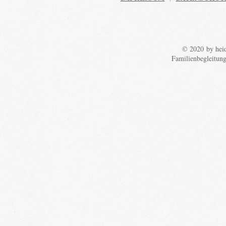
© 2020 by heid
Familienbegleitun