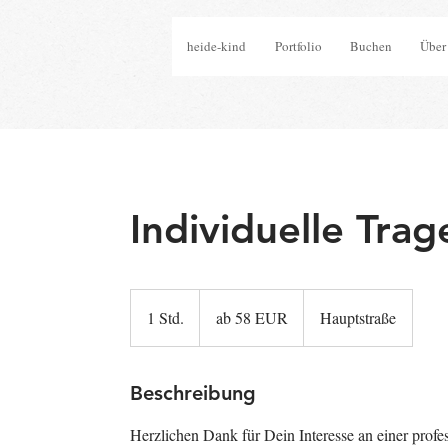
heide-kind
Portfolio
Buchen
Über
Individuelle Tra
ab
58
1 Std.
1
ab 58 EUR
Hauptstraße
EUR
S
t
d
Beschreibung
Herzlichen Dank für Dein Interesse an einer profe