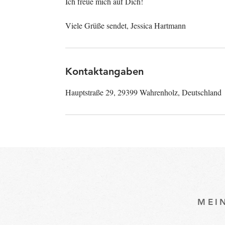
Ich freue mich auf Dich!
Viele Grüße sendet, Jessica Hartmann
Kontaktangaben
Hauptstraße 29, 29399 Wahrenholz, Deutschland
MEI