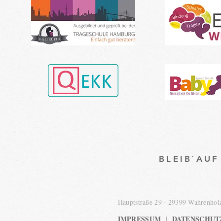
BLEIB`AU
Hauptstraße 29 · 29399 Wahrenho
IMPRESSUM
DATENSCHUT
|