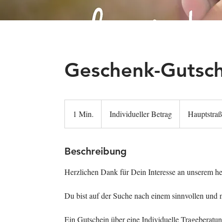
Geschenk-Gutsch
Individueller
Betrag
1 Min.
1
Individueller Betrag
Hauptstra
M
i
n
Beschreibung
.
Herzlichen Dank für Dein Interesse an unserem he
Du bist auf der Suche nach einem sinnvollen und
Ein Gutschein über eine Individuelle Trageberatu