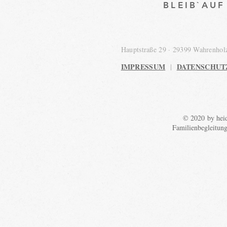
BLEIB`AU
Hauptstraße 29 · 29399 Wahrenho
IMPRESSUM
DATENSCHUT
|
© 2020 by heid
Familienbegleitun