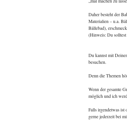
„mal machen zu lasse
Daher besteht der Ba
Materialien – u.a. Bä
Bällebad), erschmeckt
(Hinweis: Du solltes
Du kannst mit Deinem
besuchen.
Denn die Themen höre
Wenn der gesamte Gru
möglich und ich werde
Falls irgendetwas ist
gerne jederzeit bei mi