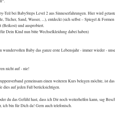
n“.
by-Teil bei BabySteps Level 2 aus Sinneserfahrungen. Hier wird getas
lle, Tücher, Sand, Wasser, ...), entdeckt (sich selbst – Spiegel & Formen
 (Beikost) und ausprobiert.
t für Dein Kind nun bitte Wechselkleidung dabei haben)
 wundervollen Baby das ganze erste Lebensjahr - immer wieder - uns
n nicht auf - nie!
ppenverband gemeinsam einen weiteren Kurs belegen möchte, ist das 
 dies auf jeden Fall berücksichtigen.
 oder du das Gefühl hast, dass ich Dir noch weiterhelfen kann, sag Bes
r, ich bin für Dich da! Gern auch telefonisch.