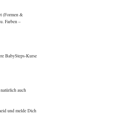
tet (Formen &
 u. Farben –
ere BabySteps-Kurse
natürlich auch
cheid und melde Dich