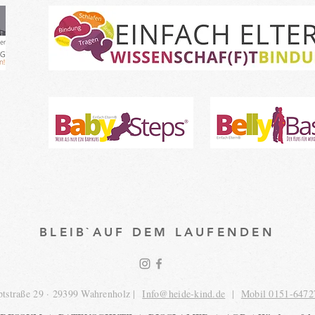
BLEIB`AUF DEM LAUFENDEN
tstraße 29 · 29399 Wahrenholz |
Info@heide-kind.de
|
Mobil 0151-6472