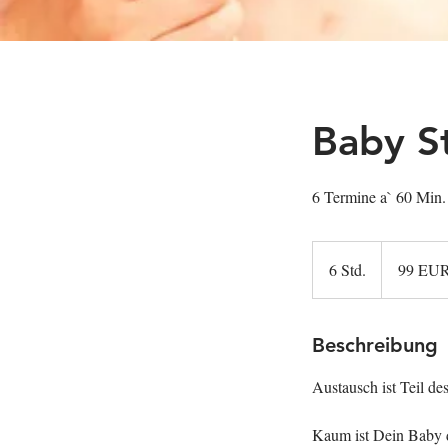
Baby S
6 Termine a` 60 Min.
99
EUR
6 Std.
6
99 EUR
/
6
S
Wochen
t
d
Beschreibung
.
Austausch ist Teil de
Kaum ist Dein Baby d