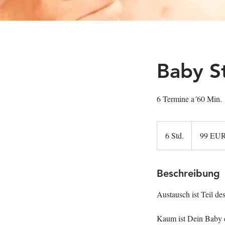
Baby S
6 Termine a´60 Min.
99
EUR
6 Std.
6
99 EUR
/
6
S
Wochen
t
d
Beschreibung
.
Austausch ist Teil de
Kaum ist Dein Baby d