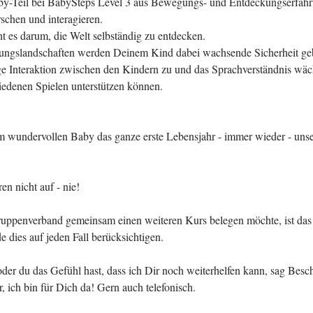
aby-Teil bei BabySteps Level 3 aus Bewegungs- und Entdeckungserfah
schen und interagieren.
ht es darum, die Welt selbständig zu entdecken.
ngslandschaften werden Deinem Kind dabei wachsende Sicherheit ge
ge Interaktion zwischen den Kindern zu und das Sprachverständnis wäc
edenen Spielen unterstützen können.
 wundervollen Baby das ganze erste Lebensjahr - immer wieder - uns
n nicht auf - nie!
ppenverband gemeinsam einen weiteren Kurs belegen möchte, ist das 
 dies auf jeden Fall berücksichtigen.
 oder du das Gefühl hast, dass ich Dir noch weiterhelfen kann, sag Bes
r, ich bin für Dich da! Gern auch telefonisch.