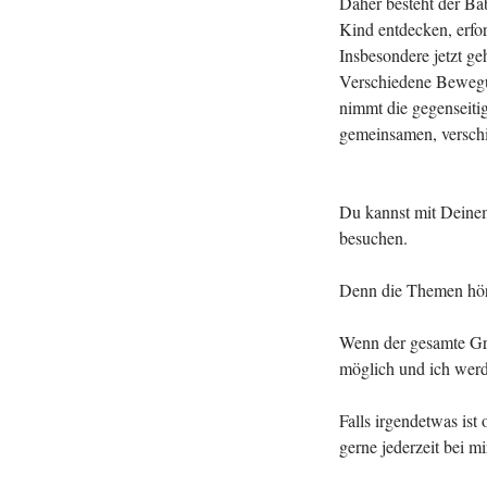
Daher besteht der B
Kind entdecken, erfor
Insbesondere jetzt ge
Verschiedene Bewegu
nimmt die gegenseiti
gemeinsamen, verschi
Du kannst mit Deinem
besuchen.
Denn die Themen höre
Wenn der gesamte Gru
möglich und ich werde
Falls irgendetwas ist
gerne jederzeit bei mi