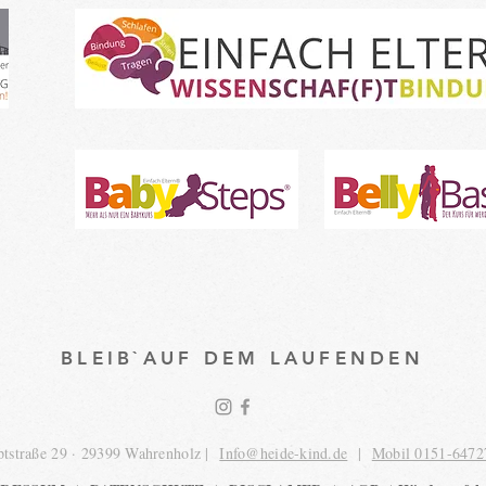
BLEIB`AUF DEM LAUFENDEN
tstraße 29 · 29399 Wahrenholz |
Info@heide-kind.de
|
Mobil 0151-6472