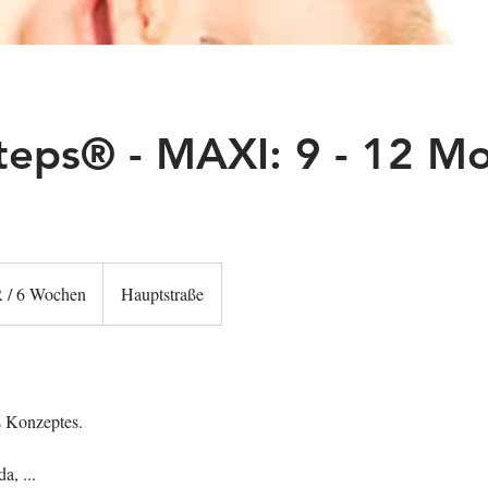
teps® - MAXI: 9 - 12 M
 / 6 Wochen
Hauptstraße
s Konzeptes.
a, ...