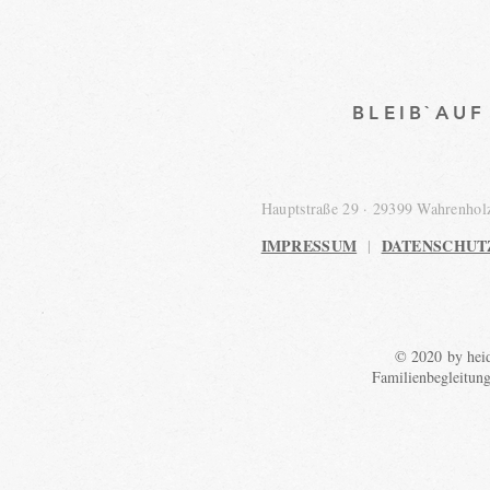
BLEIB`AU
Hauptstraße 29 · 29399 Wahrenho
IMPRESSUM
DATENSCHUT
|
© 2020 by heid
Familienbegleitun