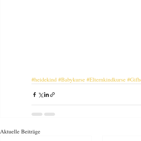
#heidekind
#Babykurse
#Elternkindkurse
#Gifh
Aktuelle Beiträge