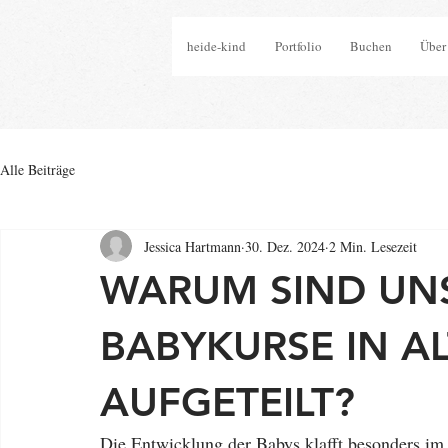
heide-kind
Portfolio
Buchen
Über
Alle Beiträge
Jessica Hartmann
30. Dez. 2024
2 Min. Lesezeit
WARUM SIND UNS
BABYKURSE IN A
AUFGETEILT?
Die Entwicklung der Babys klafft besonders im 