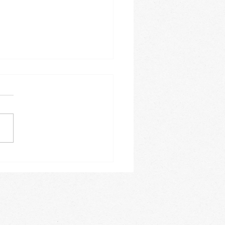
leiner Einblick in
ren Januar-Kursblock -
tragen