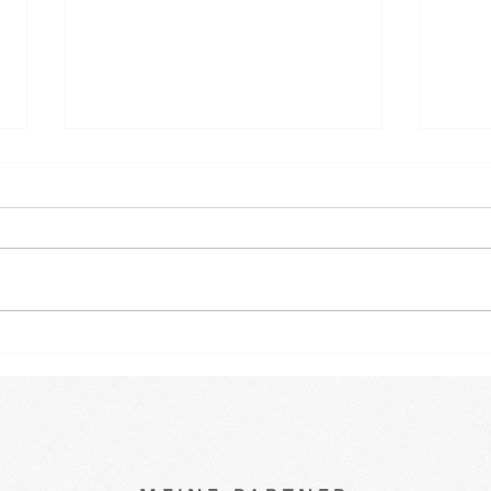
Osterspecial im Babykurs 🐇
Ein k
unse
Baby