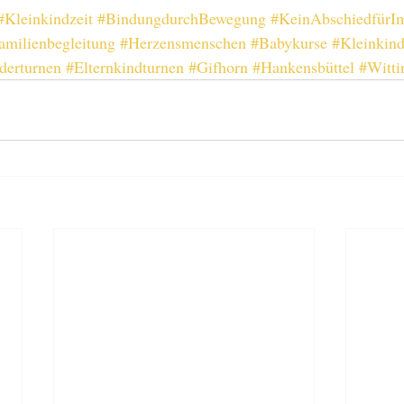
#Kleinkindzeit
#BindungdurchBewegung
#KeinAbschiedfürI
amilienbegleitung
#Herzensmenschen
#Babykurse
#Kleinkind
derturnen
#Elternkindturnen
#Gifhorn
#Hankensbüttel
#Witti