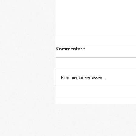
Kommentare
Kommentar verfassen...
Neue Baby- und Kinder-
Kurse ab Ende August im
Landkreis Gifhorn