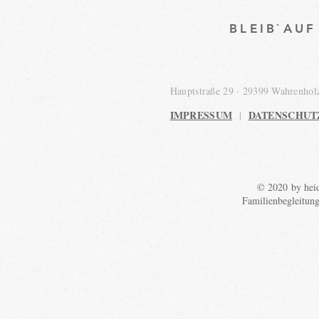
BLEIB`AU
Hauptstraße 29 · 29399 Wahrenho
IMPRESSUM
DATENSCHUT
|
© 2020 by heid
Familienbegleitun