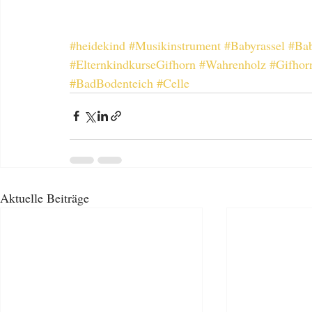
#heidekind
#Musikinstrument
#Babyrassel
#Ba
#ElternkindkurseGifhorn
#Wahrenholz
#Gifhor
#BadBodenteich
#Celle
Aktuelle Beiträge