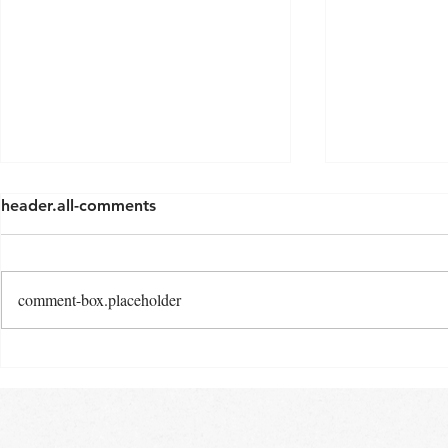
header.all-comments
comment-box.placeholder
Osterspecia
Neue Baby- und Kinder-
Kurse ab Ende August im
Landkreis Gifhorn