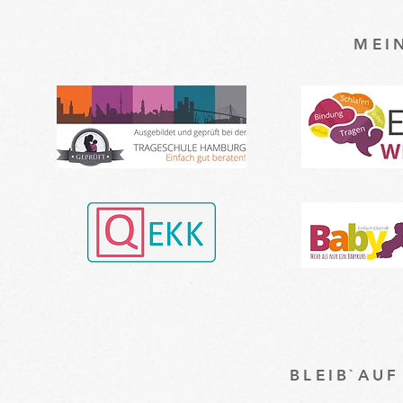
MEI
BLEIB`AU