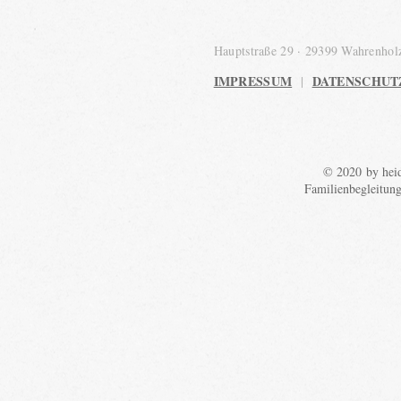
Hauptstraße 29 · 29399 Wahrenho
IMPRESSUM
DATENSCHUT
|
© 2020 by heid
Familienbegleitun