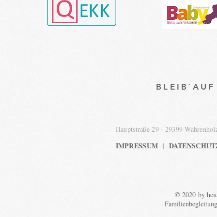
BLEIB`AU
Hauptstraße 29 · 29399 Wahrenho
IMPRESSUM
DATENSCHUT
|
© 2020 by heid
Familienbegleitun