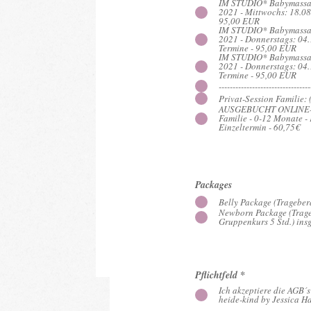
IM STUDIO* Babymassag
2021 - Mittwochs: 18.08.
95,00 EUR
IM STUDIO* Babymassag
2021 - Donnerstags: 04.
Termine - 95,00 EUR
Packages
IM STUDIO* Babymassag
2021 - Donnerstags: 04.
Belly Package (Trageberatun
Termine - 95,00 EUR
Newborn Package (Tragebe
---------------------------------
Gruppenkurs 5 Std.) insg. 6
AUSGEBUCHT ONLINE-LIV
Familie - 0-12 Monate -
Einzeltermin - 60,75€
Pflichtfeld
*
Ich akzeptiere die AGB´s ei
heide-kind by Jessica Hart
Packages
Belly Package (Trageber
Newborn Package (Trag
Buchu
Gruppenkurs 5 Std.) insg
Pflichtfeld
*
Ich akzeptiere die AGB´
heide-kind by Jessica 