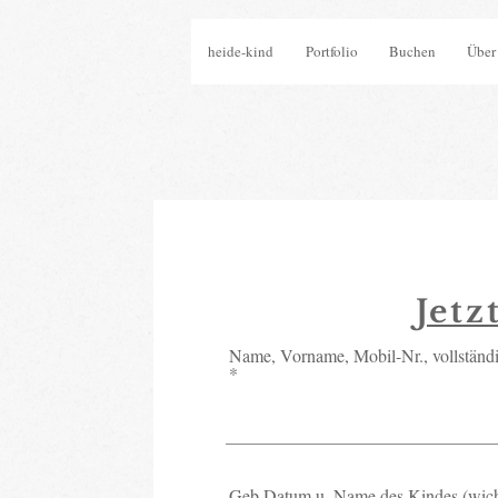
heide-kind
Portfolio
Buchen
Über
Jetzt
Jetz
Name, Vorname, Mobil-Nr., vollständige
Name, Vorname, Mobil-Nr., vollständ
Geb.Datum u. Name des Kindes (wichtig
Geb.Datum u. Name des Kindes (wich