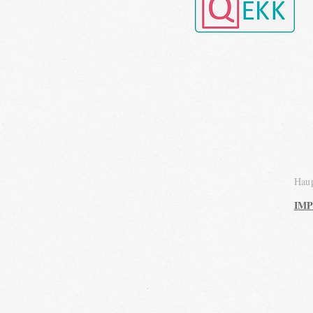
Haup
IM