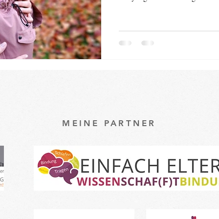
Sache vorweg: Babys können ihr
selbstständig regulieren. Das be
Hebammen, das Deutsche Rote 
Bundeszentrale für gesundheitlich
wieder. Besonders bei Kälte ver
auch da
MEINE PARTNER