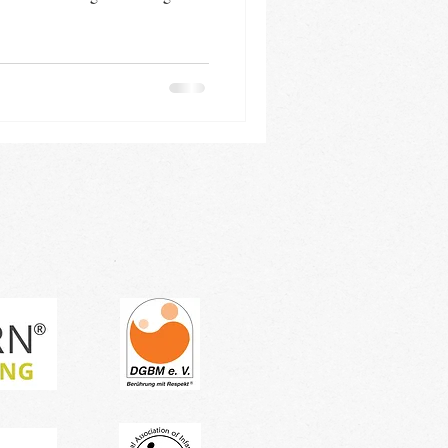
e Körpertemperatur noch nicht
stätigen Kinderärzt:innen,
Kreuz (DRK) und auch die
e Aufklärung (BZgA) immer
lieren Babys schnell Wärme –