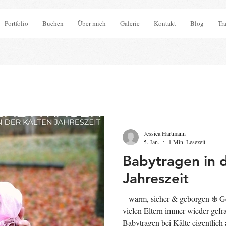
Portfolio
Buchen
Über mich
Galerie
Kontakt
Blog
Tr
Jessica Hartmann
5. Jan.
1 Min. Lesezeit
Babytragen in d
Jahreszeit
– warm, sicher & geborgen ❄️ Gerade im Winter werde ich von
vielen Eltern immer wieder gef
Babytragen bei Kälte eigentlich