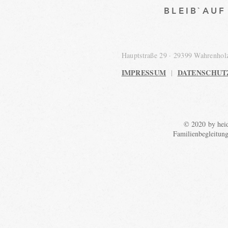
BLEIB`AU
Hauptstraße 29 · 29399 Wahrenho
IMPRESSUM
DATENSCHUT
|
© 2020 by heid
Familienbegleitun