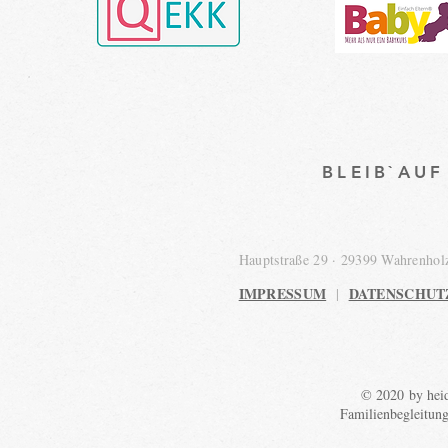
BLEIB`AU
Hauptstraße 29 · 29399 Wahrenho
IMPRESSUM
DATENSCHUT
|
© 2020 by heid
Familienbegleitun