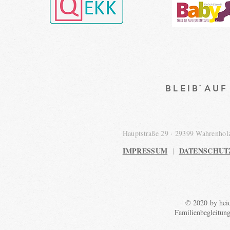
BLEIB`AU
Hauptstraße 29 · 29399 Wahrenho
IMPRESSUM
DATENSCHUT
|
© 2020 by heid
Familienbegleitun