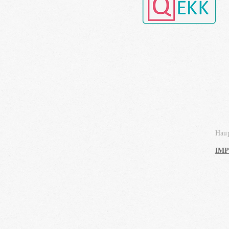
Haup
IM