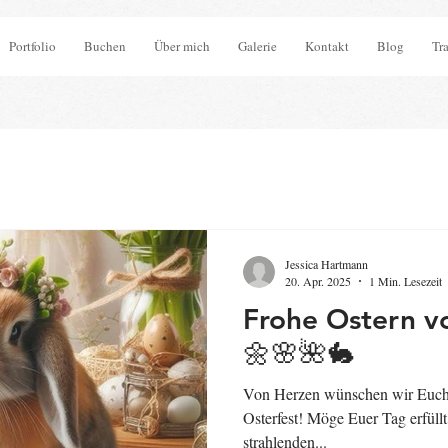
Portfolio
Buchen
Über mich
Galerie
Kontakt
Blog
Tr
Jessica Hartmann
20. Apr. 2025
1 Min. Lesezeit
Frohe Ostern v
🌼🌸🌺🐇
Von Herzen wünschen wir Euch e
Osterfest! Möge Euer Tag erfüll
strahlenden...