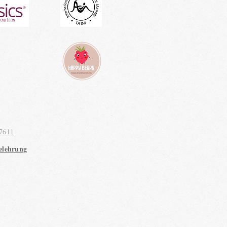
7611
elehrung