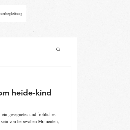
auerbegleitung
om heide-kind
in gesegnetes und fröhliches
t sein von liebevollen Momenten,