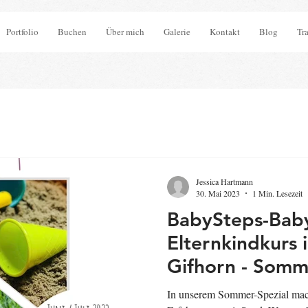
Portfolio
Buchen
Über mich
Galerie
Kontakt
Blog
Tr
Jessica Hartmann
30. Mai 2023
1 Min. Lesezeit
BabySteps-Baby
Elternkindkurs 
Gifhorn - Somme
/ Juli 2023)
In unserem Sommer-Spezial mac