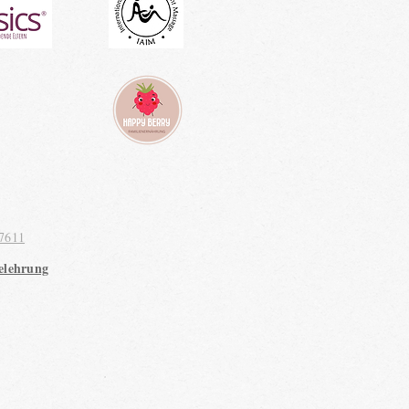
7611
elehrung