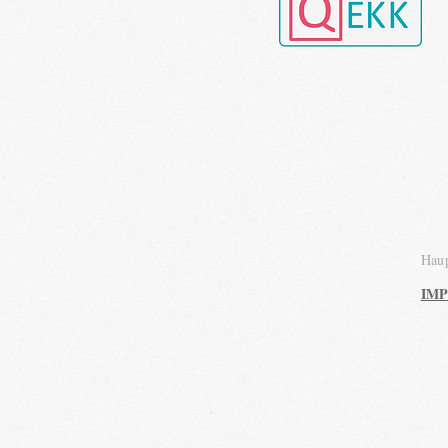
Haup
IM