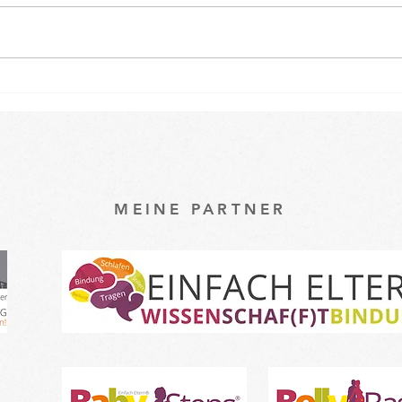
Osterspecial im Babykurs 🐇
Ein k
unse
Baby
MEINE PARTNER