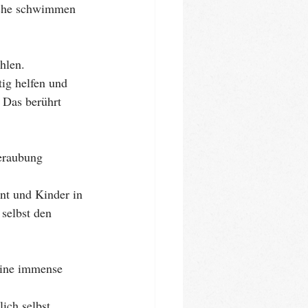
ische schwimmen 
hlen.
tig helfen und 
 Das berührt 
beraubung 
nt und Kinder in 
selbst den 
eine immense 
ich selbst 