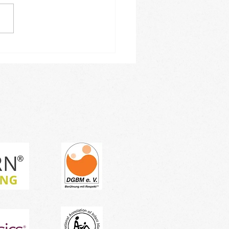
leiner Einblick in
ren Januar-Kursblock -
tragen