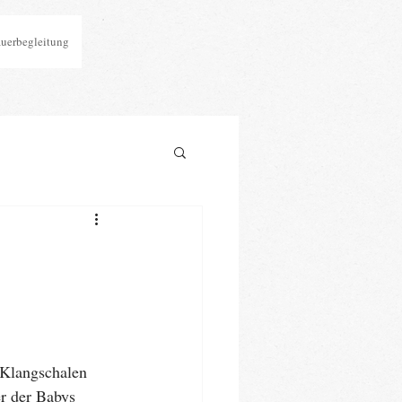
auerbegleitung
 Klangschalen 
er der Babys 