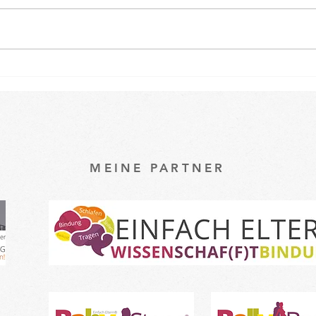
Osterspecial im Babykurs 🐇
Ein k
unse
Baby
MEINE PARTNER