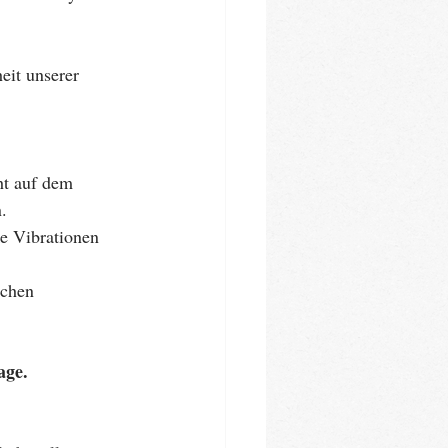
eit unserer 
.
age.