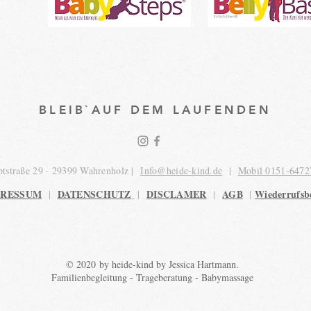
BLEIB`AUF DEM LAUFENDEN
tstraße 29 · 29399 Wahrenholz |
Info@heide-kind.de
|
Mobil 0151-6472
PRESSUM
DATENSCHUTZ
DISCLAMER
AGB
Wiederrufsb
|
|
|
|
© 2020 by heide-kind by Jessica Hartmann.
Familienbegleitung - Trageberatung - Babymassage