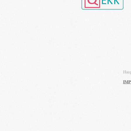
Haup
IM