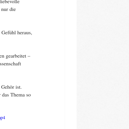
iebevolle 
 nur die 
m Gefühl heraus, 
n gearbeitet – 
ssenschaft 
 Gehör ist. 
ir das Thema so 
mp4