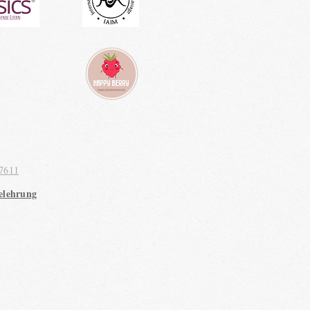
7611
elehrung