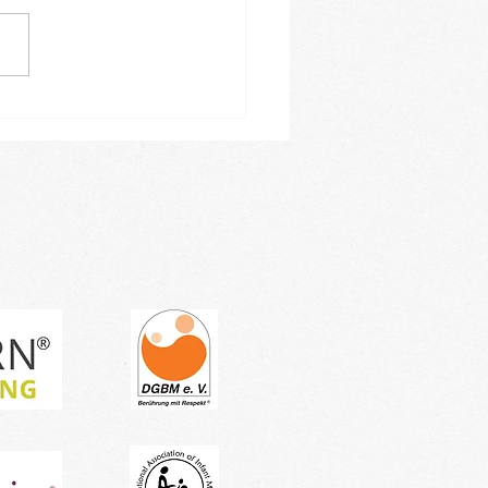
leiner Einblick in
ren Januar-Kursblock -
tragen