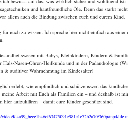
 ich bewusst auf das, was wirklich sicher und wohltuend ist: l
agetechniken und hautfreundliche Öle. Denn das stärkt nicht
vor allem auch die Bindung zwischen euch und eurem Kind.
g für euch zu wissen: Ich spreche hier nicht einfach aus eine
n.
Gesundheitswesen mit Babys, Kleinkindern, Kindern & Familie
der Hals-Nasen-Ohren-Heilkunde und in der Pädaudiologie (Wi
en & auditiver Wahrnehmung im Kindesalter)
glich erlebt, wie empfindlich und schützenswert das kindliche
n meine Arbeit mit Euch als Familien ein – und deshalb ist m
rn hier aufzuklären – damit eure Kinder geschützt sind.
.com/video/fd4a99_bece1b46cf63475091c981e1c72b2a70/360p/mp4/file.