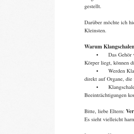
gestellt.
Darüber möchte ich hie
Kleinsten.
Warum Klangschalen 
	•	Das Gehör von Babys ist extrem empfindlich. Selbst wenn die Schale nicht auf dem 
Körper liegt, können 
	•	Werden Klangschalen auf den Bauch oder die Brust gestellt, wirken starke Vibrationen 
direkt auf Organe, die
	•	Klangschalen sind zudem schwer – und auch hier kann es zu gesundheitlichen 
Beeinträchtigungen k
Ver
Bitte, liebe Eltern: 
Es sieht vielleicht harm