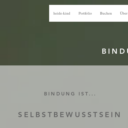
heide-kind
Portfolio
Buchen
Über
BIND
BINDUNG IST...
SELBSTBEWUSSTSEIN