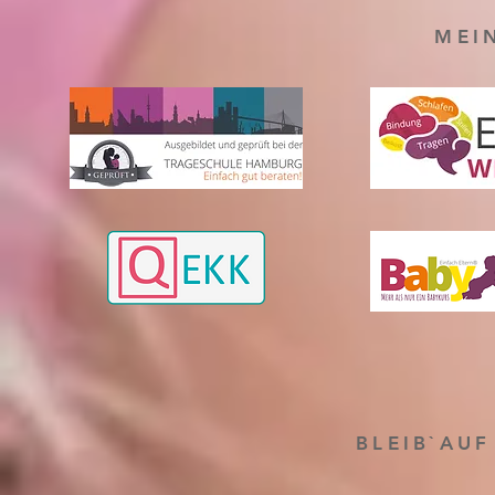
MEI
BLEIB`AU