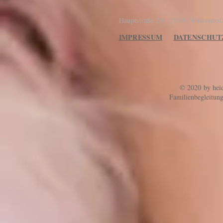
Hauptstraße 29 · 29399 Wahrenho
IMPRESSUM
DATENSCHUT
|
© 2020 by heid
Familienbegleitun