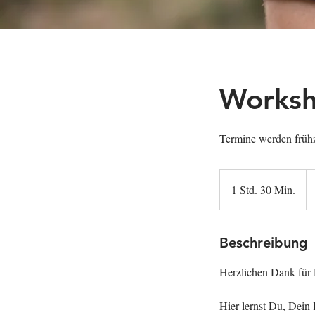
Worksh
Termine werden frühz
29
E
1 Std. 30 Min.
1
/
Pe
S
t
d
Beschreibung
3
Herzlichen Dank für
0
M
Hier lernst Du, Dein 
i