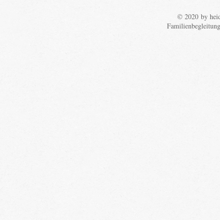
© 2020 by heid
Familienbegleitun