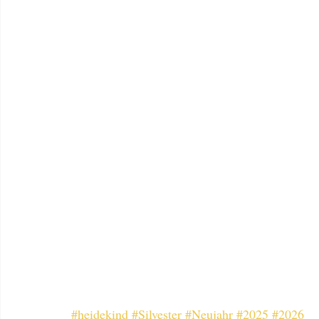
#heidekind
#Silvester
#Neujahr
#2025
#2026