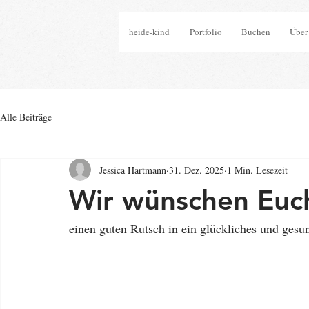
heide-kind
Portfolio
Buchen
Über
Alle Beiträge
Jessica Hartmann
31. Dez. 2025
1 Min. Lesezeit
Wir wünschen Euch
einen guten Rutsch in ein glückliches und gesu