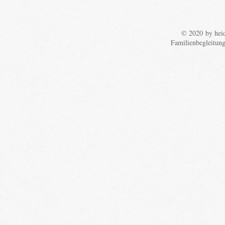
© 2020 by heid
Familienbegleitun