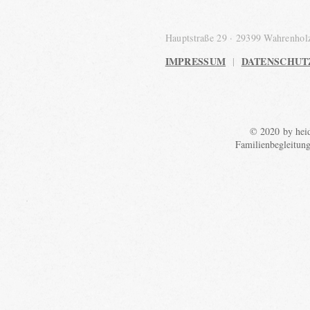
Hauptstraße 29 · 29399 Wahrenho
IMPRESSUM
DATENSCHUT
|
© 2020 by heid
Familienbegleitun