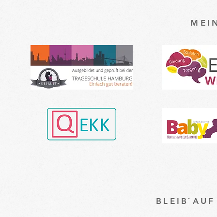
MEI
BLEIB`AU