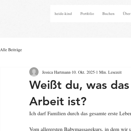
heide-kind
Portfolio
Buchen
Über
Alle Beiträge
Jessica Hartmann
10. Okt. 2025
1 Min. Lesezeit
Weißt du, was das
Arbeit ist?
Ich darf Familien durch das gesamte erste Leben
Vom allerersten Babymassagekurs, in dem wir u