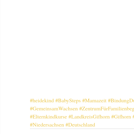
#heidekind
#BabySteps
#Mamazeit
#BindungD
#GemeinsamWachsen
#ZentrumFürFamilienbeg
#Elternkindkurse
#LandkreisGifhorn
#Gifhorn
#Niedersachsen
#Deutschland