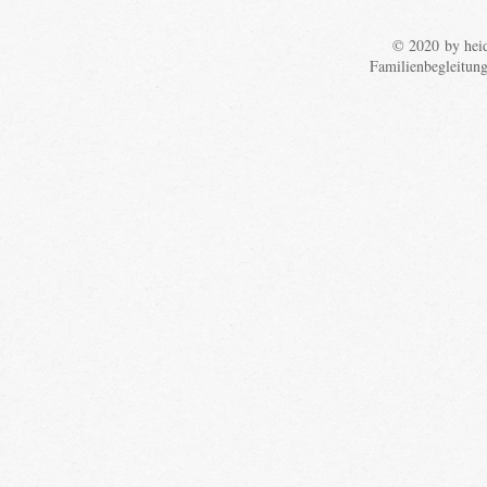
© 2020 by heid
Familienbegleitun