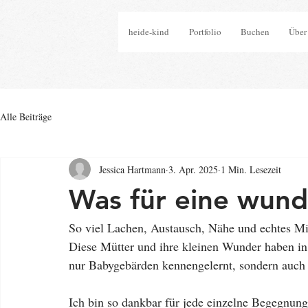
heide-kind
Portfolio
Buchen
Über
Alle Beiträge
Jessica Hartmann
3. Apr. 2025
1 Min. Lesezeit
Was für eine wunde
So viel Lachen, Austausch, Nähe und echtes Mit
Diese Mütter und ihre kleinen Wunder haben i
nur Babygebärden kennengelernt, sondern auch
Ich bin so dankbar für jede einzelne Begegnun