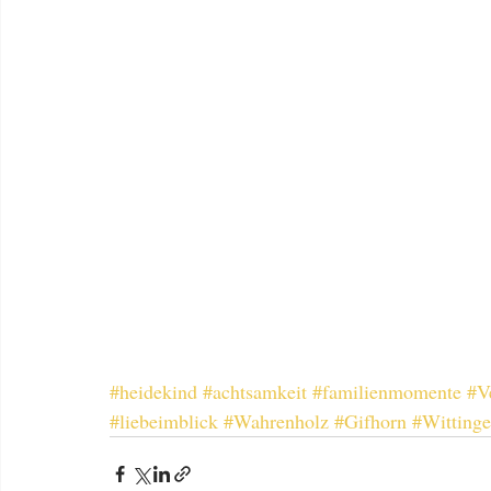
#heidekind
#achtsamkeit
#familienmomente
#V
#liebeimblick
#Wahrenholz
#Gifhorn
#Witting