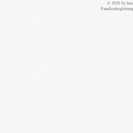
© 2020 by heid
Familienbegleitun