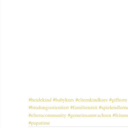
#heidekind
#babykurs
#elternkindkurs
#gifhorn
#bindungsorientiert
#familienzeit
#spielendlern
#elterncommunity
#gemeinsamwachsen
#feinm
#papatime