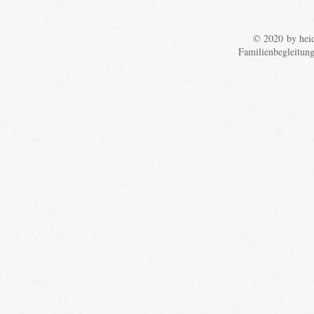
© 2020 by heid
Familienbegleitun