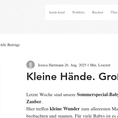
heide-kind
Portfolio
Buchen
Über
Alle Beiträge
Jessica Hartmann
26. Aug. 2025
1 Min. Lesezeit
Kleine Hände. Gr
Sommerspecial-Bab
Letzte Woche sind unsere 
Zauber
.
kleine Wunder
Hier treffen 
 zum allerersten Ma
beobachten und staunen. Für viele Babys ist es 