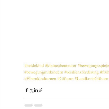
#heidekind
#kleineabenteurer
#bewegungsspiel
#bewegungmitkindern
#resilienzförderung
#frü
#Elternkindturnen
#Gifhorn
#LandkreisGifhorn