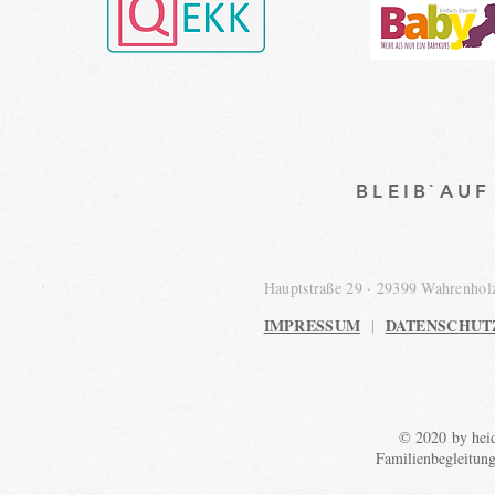
BLEIB`AU
Hauptstraße 29 · 29399 Wahrenho
IMPRESSUM
DATENSCHUT
|
© 2020 by heid
Familienbegleitun