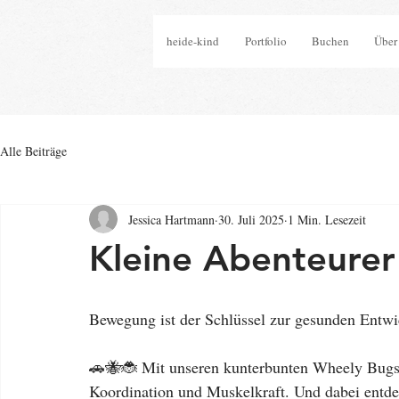
heide-kind
Portfolio
Buchen
Über
Alle Beiträge
Jessica Hartmann
30. Juli 2025
1 Min. Lesezeit
Kleine Abenteurer 
Bewegung ist der Schlüssel zur gesunden Entwi
🚗🐝🐞 Mit unseren kunterbunten Wheely Bugs t
Koordination und Muskelkraft. Und dabei entdec