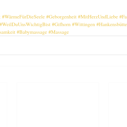
t
#WärmeFürDieSeele
#Geborgenheit
#MitHerzUndLiebe
#Fa
#WeilDuUnsWichtigBist
#Gifhorn
#Wittingen
#Hankensbütte
samkeit
#Babymassage
#Massage