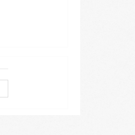
leiner Einblick in
ren Januar-Kursblock -
tragen