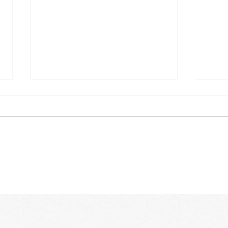
Osterspecial im Babykurs 🐇
Ein k
unse
Baby