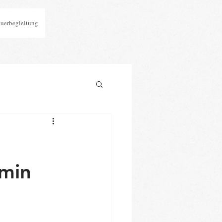
auerbegleitung
amin