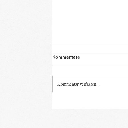
Kommentare
Kommentar verfassen...
Neue Baby- und Kinder-
Kurse ab Ende August im
Landkreis Gifhorn