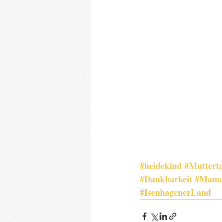
#heidekind
#Muttert
#Dankbarkeit
#Mama
#IsenhagenerLand