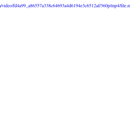
.com/video/fd4a99_a86557a338c64693a4d6194e3c6512af/360p/mp4/file.