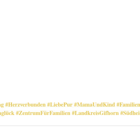
ag
#Herzverbunden
#LiebePur
#MamaUndKind
#Familien
glück
#ZentrumFürFamilien
#LandkreisGifhorn
#Südhei