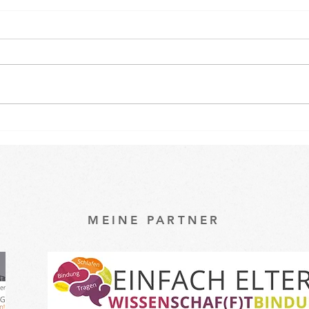
Osterspecial im Babykurs 🐇
Ein k
unse
Baby
MEINE PARTNER