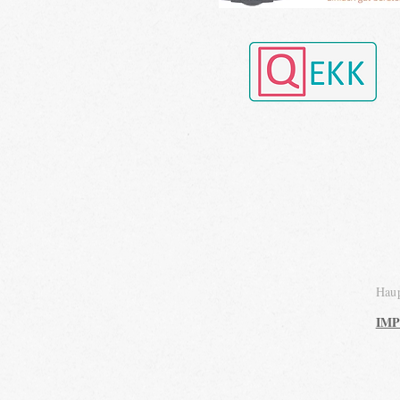
Haup
IM