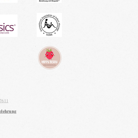
7611
elehrung