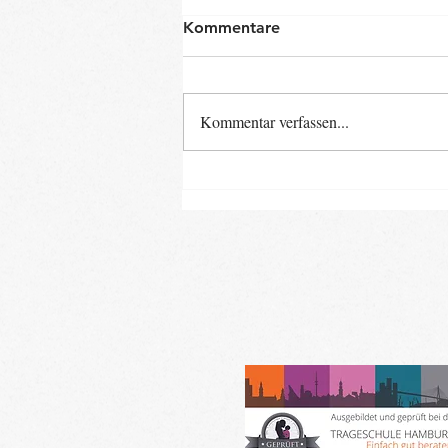
Kommentare
Kommentar verfassen...
Neue Baby- und Kinder-
Kurse ab Ende August im
Landkreis Gifhorn