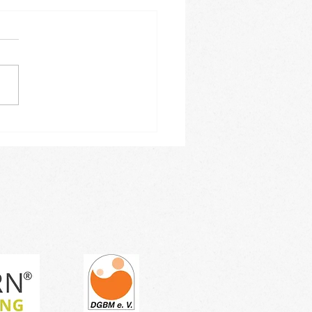
leiner Einblick in
ren Januar-Kursblock -
tragen