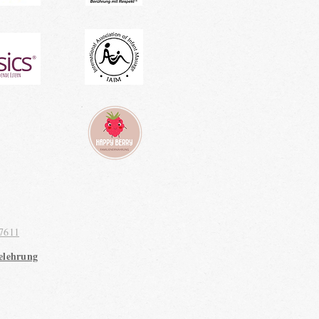
7611
elehrung