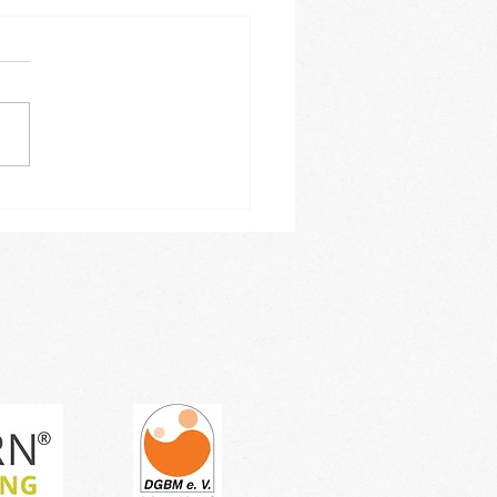
leiner Einblick in
ren Januar-Kursblock -
tragen