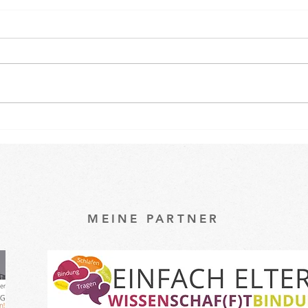
Osterspecial im Babykurs 🐇
Ein k
unse
Baby
MEINE PARTNER