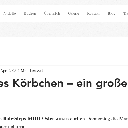
Portfolio
Buchen
Über mich
Galerie
Kontakt
Blog
Tr
 Apr. 2025
1 Min. Lesezeit
nes Körbchen – ein große
BabySteps-MIDI-Osterkurses
s 
 durften Donnerstag die Mam
use nehmen.