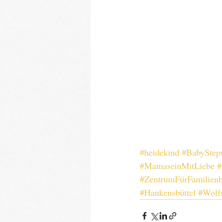
#heidekind
#BabyStep
#MamaseinMitLiebe
#
#ZentrumFürFamilienb
#Hankensbüttel
#Wolf