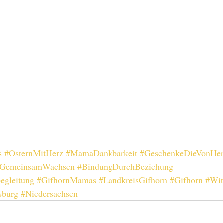
s
#OsternMitHerz
#MamaDankbarkeit
#GeschenkeDieVonHe
GemeinsamWachsen
#BindungDurchBeziehung
egleitung
#GifhornMamas
#LandkreisGifhorn
#Gifhorn
#Wit
sburg
#Niedersachsen