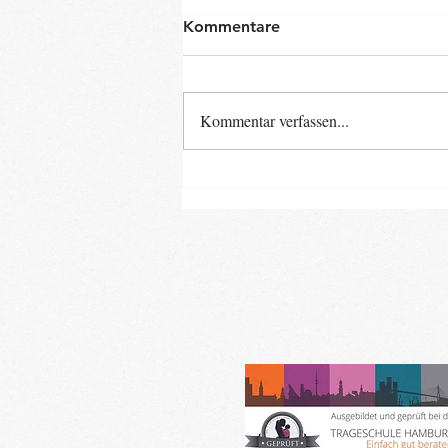
Kommentare
Kommentar verfassen...
Neue Baby- und Kinder-
Kurse ab Ende August im
Landkreis Gifhorn