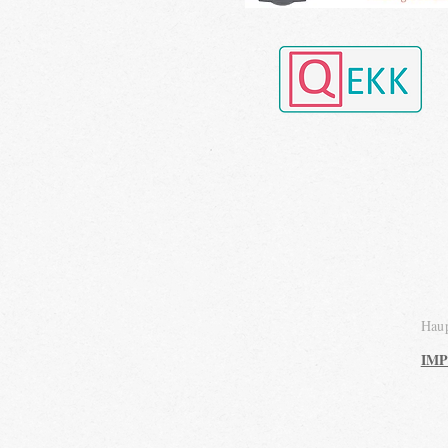
Haup
IM