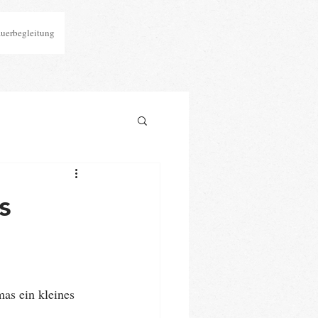
auerbegleitung
s
as ein kleines 