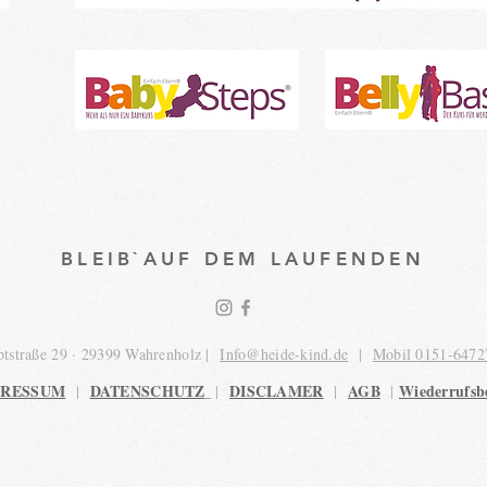
BLEIB`AUF DEM LAUFENDEN
tstraße 29 · 29399 Wahrenholz |
Info@heide-kind.de
|
Mobil 0151-6472
PRESSUM
DATENSCHUTZ
DISCLAMER
AGB
Wiederrufsb
|
|
|
|